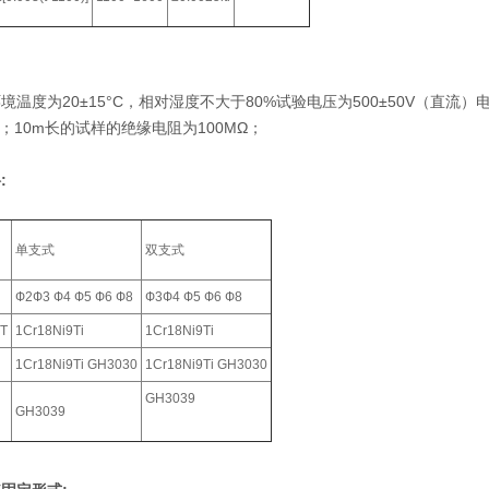
境温度为20±15°C，相对湿度不大于80%试验电压为500±50V（直流
Ω；10m长的试样的绝缘电阻为100MΩ；
:
单支式
双支式
Ф2Ф3 Ф4 Ф5 Ф6 Ф8
Ф3Ф4 Ф5 Ф6 Ф8
T
1Cr18Ni9Ti
1Cr18Ni9Ti
1Cr18Ni9Ti GH3030
1Cr18Ni9Ti GH3030
GH3039
GH3039