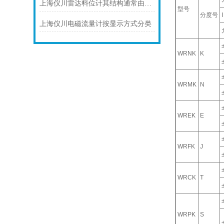
上海仪川雷达料位计其结构通常由以下部分组成
型号
分度号
I
上海仪川电磁流量计按显示方式分类
WRNK
K
WRMK
N
WREK
E
WRFK
J
WRCK
T
WRPK
S