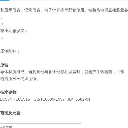
和显示仪表、记录仪表、电子计算机等配套使用。铠装热电偶直接测量各种生
度。
点：
，减小动态误差；
用；
耐压性能好；
作原理
同导体材质组成。当测量端与参比端存在温差时，就会产生热电势，工作
热电势所对应的温度值。
技术参数:
584 IEC1515 GB/T16839-1997 JB/T5582-91
范围及允差:
允差等级