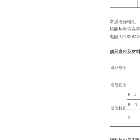
常温绝缘电阻
铠装热电偶在环
电阻为1000M
偶丝直径及材料
偶丝形式
套管直径
E﹑J﹑
K﹑N
套管材质
S