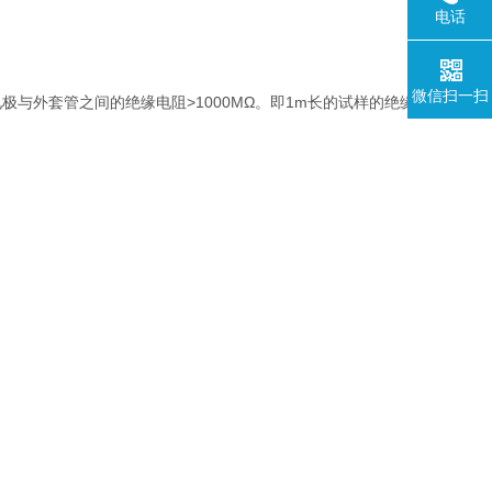
电话
微信扫一扫
）电极与外套管之间的绝缘电阻>1000MΩ。即1m长的试样的绝缘