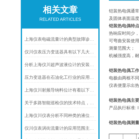
相关文章
铠装热电偶通常
及固体表面温
RELATED ARTICLES
铠装热电偶特
热响应时间少
上海仪表电磁流量计的典型故障诊断及处理方法
可弯曲安装使
测量范围大；
仪川仪表压力变送器具有以下几大技术特点
机械强度高，
分析上海仪川超声波液位计的安装原理
铠装热电偶工
压力变送器在石油化工行业的应用说明
电极由两根不
仪表便显示出
上海仪川射频导纳料位计有着以下几大技术特点
铠装热电偶主要
关于多路智能巡检仪的技术特点，你怎么看呢？
产品执行标准: IEC
上海仪川仪表分析不同种类的液位变送器
铠装热电偶
测量
仪川仪表涡街流量计的应用范围主要包括以下几个方面