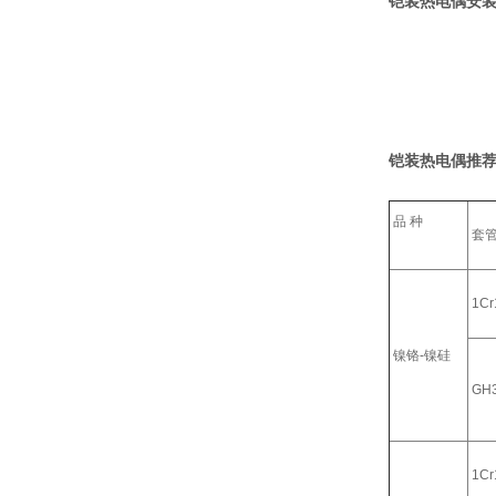
铠装热电偶安装
铠装热电偶推荐
品 种
套
1Cr
镍铬-镍硅
GH
1Cr