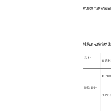
铠装热电偶安装固
铠装热电偶推荐使
品 种
套管材
1Cr18N
镍铬-镍硅
GH30