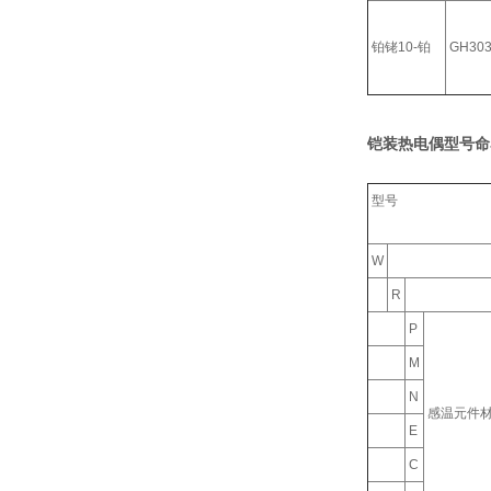
铂铑10-铂
GH30
铠装热电偶型号命
型号
W
R
P
M
N
感温元件
E
C