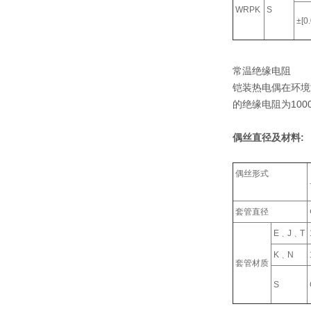
WRPK
S
±[0
常温绝缘电阻
铠装热电偶在环境温
的绝缘电阻为100
偶丝直径及材料:
偶丝形式
套管直径
E﹑J﹑T
K﹑N
套管材质
S