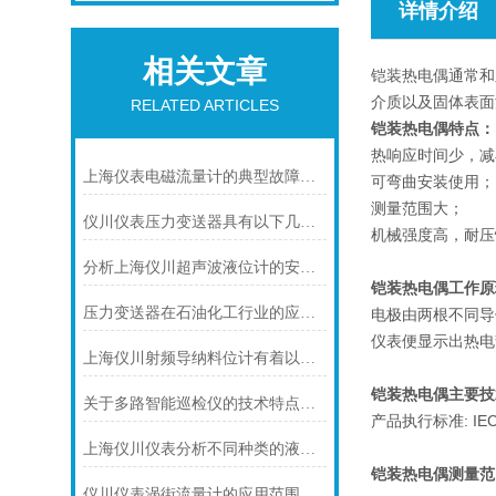
详情介绍
相关文章
铠装热电偶通常和
介质以及固体表面
RELATED ARTICLES
铠装热电偶特点：
热响应时间少，减
上海仪表电磁流量计的典型故障诊断及处理方法
可弯曲安装使用；
测量范围大；
仪川仪表压力变送器具有以下几大技术特点
机械强度高，耐压
分析上海仪川超声波液位计的安装原理
铠装热电偶工作原
压力变送器在石油化工行业的应用说明
电极由两根不同导
仪表便显示出热电
上海仪川射频导纳料位计有着以下几大技术特点
铠装热电偶主要技
关于多路智能巡检仪的技术特点，你怎么看呢？
产品执行标准: IEC58
上海仪川仪表分析不同种类的液位变送器
铠装热电偶
测量范
仪川仪表涡街流量计的应用范围主要包括以下几个方面