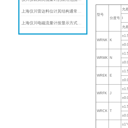
允
上海仪川雷达料位计其结构通常由以下部分组成
型号
分度号
I
上海仪川电磁流量计按显示方式分类
允
±1.
WRNK
K
±0.0
±1.
WRMK
N
±0.0
±1.
WREK
E
±0.0
±1.
WRFK
J
±0.0
±1.
WRCK
T
±0.0
±1°