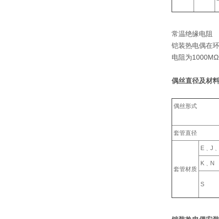
常温绝缘电阻
铠装热电偶在环
电阻为1000M
偶丝直径及材料
偶丝形式
套管直径
E﹑J﹑
K﹑N
套管材质
S