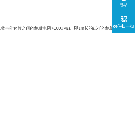
电话
微信扫一扫
）电极与外套管之间的绝缘电阻>1000MΩ。即1m长的试样的绝缘