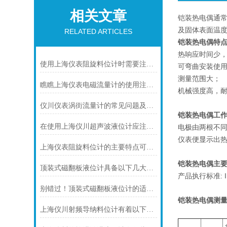
相关文章
铠装热电偶通常
及固体表面温
RELATED ARTICLES
铠装热电偶特
热响应时间少
使用上海仪表阻旋料位计时需要注意的一些事项
可弯曲安装使
测量范围大；
瞧瞧上海仪表电磁流量计的使用注意事项
机械强度高，
仪川仪表涡街流量计的常见问题及解决方法如下
铠装热电偶工
在使用上海仪川超声波液位计应注间的现场条件
电极由两根不
仪表便显示出
上海仪表阻旋料位计的主要特点可归纳如下
铠装热电偶主要
顶装式磁翻板液位计具备以下几大主要特点
产品执行标准: IEC
别错过！顶装式磁翻板液位计的适用版图，一文解锁核心场景
铠装热电偶
测量
上海仪川射频导纳料位计有着以下几大技术特点