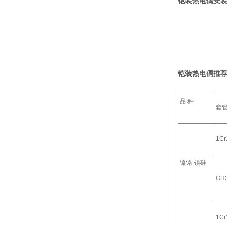
铠装热电偶安装
铠装热电偶推荐
品 种
套
1Cr
镍铬-镍硅
GH
1Cr