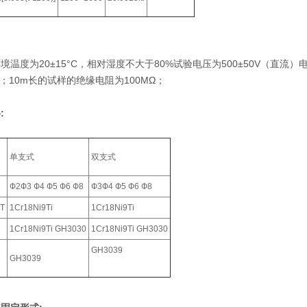
境温度为20±15°C，相对湿度不大于80%试验电压为500±50V（直流
Ω；10m长的试样的绝缘电阻为100MΩ；
:
单支式
双支式
Ф2Ф3 Ф4 Ф5 Ф6 Ф8
Ф3Ф4 Ф5 Ф6 Ф8
T
1Cr18Ni9Ti
1Cr18Ni9Ti
1Cr18Ni9Ti GH3030
1Cr18Ni9Ti GH3030
GH3039
GH3039