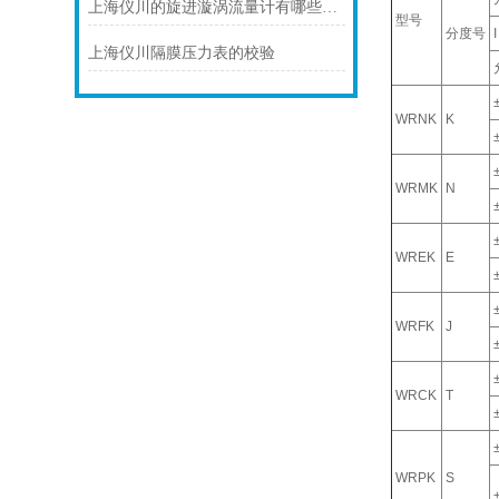
上海仪川的旋进漩涡流量计有哪些应用案例
型号
分度号
I
上海仪川隔膜压力表的校验
WRNK
K
WRMK
N
WREK
E
WRFK
J
WRCK
T
WRPK
S