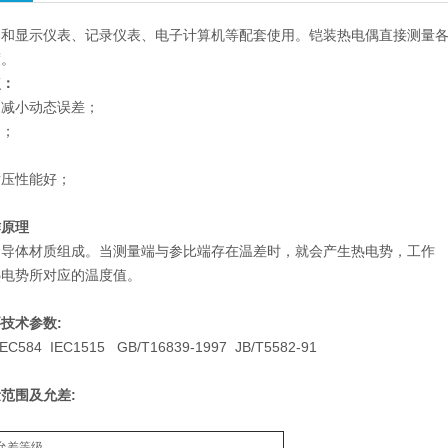
和显示仪表、记录仪表、电子计算机等配套使用。铠装热电偶直接测量各种生
度。
点：
，减小动态误差；
用；
耐压性能好；
作原理
同导体材质组成。当测量端与参比端存在温差时，就会产生热电势，工作
热电势所对应的温度值。
技术参数:
584 IEC1515 GB/T16839-1997 JB/T5582-91
范围及允差:
允差等级