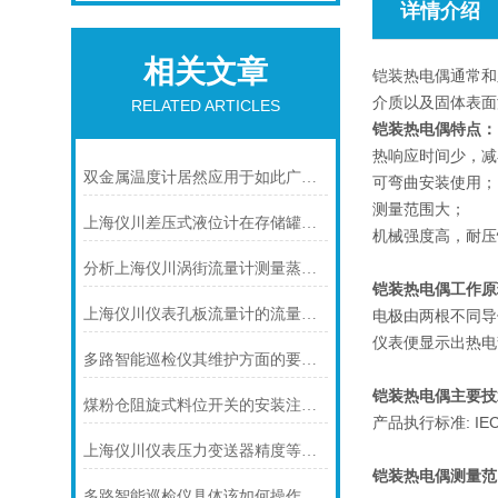
详情介绍
相关文章
铠装热电偶通常和
介质以及固体表面
RELATED ARTICLES
铠装热电偶特点：
热响应时间少，减
双金属温度计居然应用于如此广泛的领域
可弯曲安装使用；
测量范围大；
上海仪川差压式液位计在存储罐液位测量的应用
机械强度高，耐压
分析上海仪川涡街流量计测量蒸汽的三种方式
铠装热电偶工作原
上海仪川仪表孔板流量计的流量计算公式
电极由两根不同导
仪表便显示出热电
多路智能巡检仪其维护方面的要点是什么？
铠装热电偶主要技
煤粉仓阻旋式料位开关的安装注意事项
产品执行标准: IEC58
上海仪川仪表压力变送器精度等级的划分方法
铠装热电偶
测量范
多路智能巡检仪具体该如何操作呢？