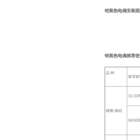
铠装热电偶安装固
铠装热电偶推荐使
品 种
套管材
1Cr18N
镍铬-镍硅
GH30