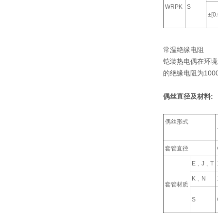
WRPK
S
±[0
常温绝缘电阻
铠装热电偶在环境温
的绝缘电阻为100
偶丝直径及材料:
偶丝形式
套管直径
E﹑J﹑T
K﹑N
套管材质
S