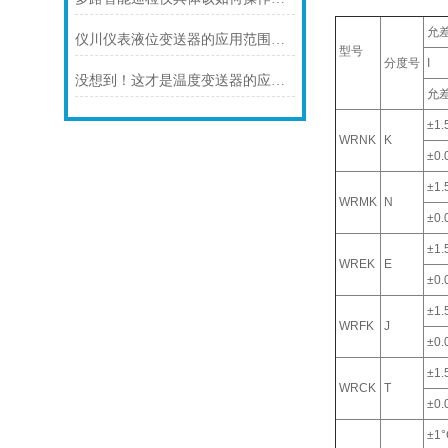
允
仪川仪表液位变送器的应用范围涵盖了多个行业和领域
型号
分度号
I
没想到！这才是温度变送器的应用特点！
允
±1.
WRNK
K
±0.0
±1.
WRMK
N
±0.0
±1.
WREK
E
±0.0
±1.
WRFK
J
±0.0
±1.
WRCK
T
±0.0
±1°