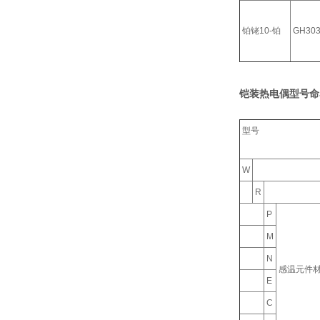
铂铑10-铂
GH30
铠装热电偶型号命
型号
W
R
P
M
N
感温元件
E
C