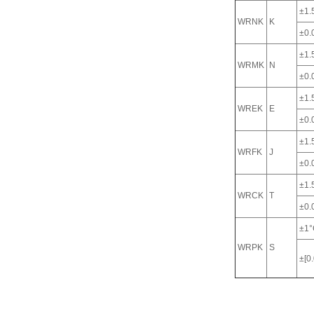
±1.
WRNK
K
±0.0
±1.
WRMK
N
±0.0
±1.
WREK
E
±0.0
±1.
WRFK
J
±0.0
±1.
WRCK
T
±0.0
±1°
WRPK
S
±[0