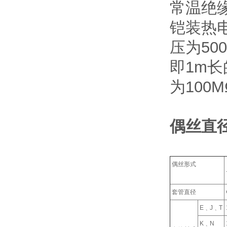
常温绝
铠装热电
压为50
即1m长
为100
偶丝直
偶丝形式
套管直径
E﹑J﹑T
K﹑N