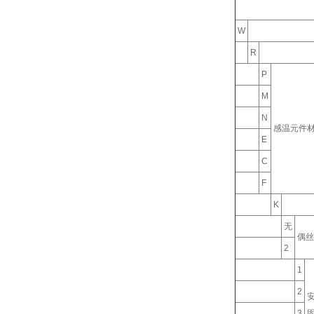
W
R
P
M
N
感温元件
E
C
F
K
无
偶丝
2
1
2
3