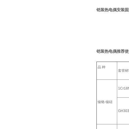
铠装热电偶安装固
铠装热电偶推荐使
品 种
套管材
1Cr18N
镍铬-镍硅
GH30