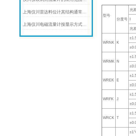
允
上海仪川雷达料位计其结构通常由以下部分组成
型号
分度号
I
上海仪川电磁流量计按显示方式分类
允
±1.
WRNK
K
±0.0
±1.
WRMK
N
±0.0
±1.
WREK
E
±0.0
±1.
WRFK
J
±0.0
±1.
WRCK
T
±0.0
±1°