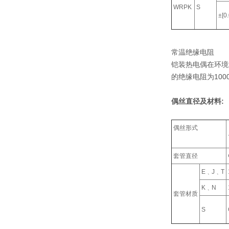
WRPK
S
±[0
常温绝缘电阻
铠装热电偶在环境温
的绝缘电阻为100
偶丝直径及材料:
偶丝形式
套管直径
E﹑J﹑T
K﹑N
套管材质
S