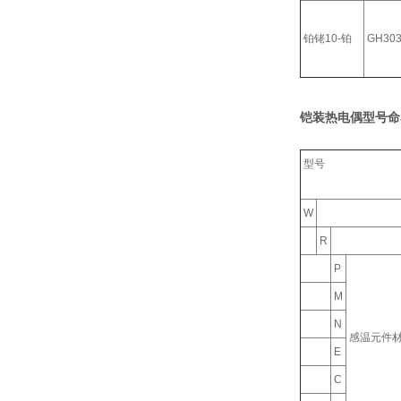
铂铑10-铂
GH30
铠装热电偶型号命
型号
W
R
P
M
N
感温元件
E
C