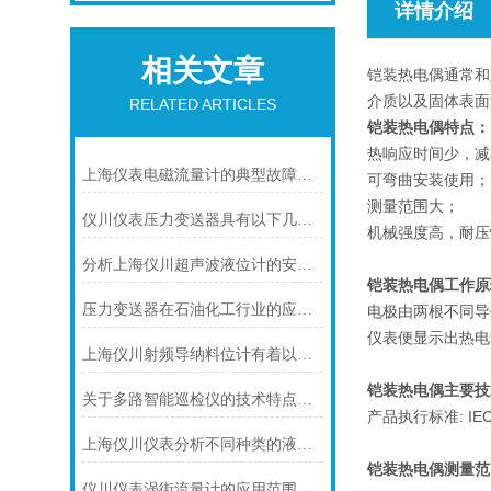
详情介绍
相关文章
铠装热电偶通常和
介质以及固体表面
RELATED ARTICLES
铠装热电偶特点：
热响应时间少，减
上海仪表电磁流量计的典型故障诊断及处理方法
可弯曲安装使用；
测量范围大；
仪川仪表压力变送器具有以下几大技术特点
机械强度高，耐压
分析上海仪川超声波液位计的安装原理
铠装热电偶工作原
压力变送器在石油化工行业的应用说明
电极由两根不同导
仪表便显示出热电
上海仪川射频导纳料位计有着以下几大技术特点
铠装热电偶主要技
关于多路智能巡检仪的技术特点，你怎么看呢？
产品执行标准: IEC58
上海仪川仪表分析不同种类的液位变送器
铠装热电偶
测量范
仪川仪表涡街流量计的应用范围主要包括以下几个方面