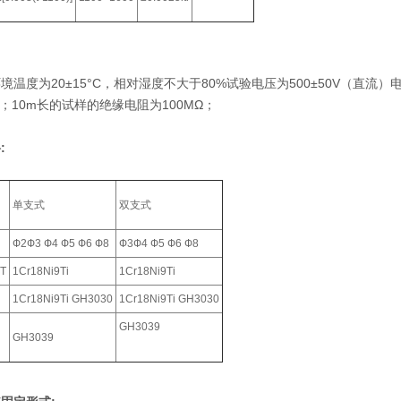
境温度为20±15°C，相对湿度不大于80%试验电压为500±50V（直流
Ω；10m长的试样的绝缘电阻为100MΩ；
:
单支式
双支式
Ф2Ф3 Ф4 Ф5 Ф6 Ф8
Ф3Ф4 Ф5 Ф6 Ф8
T
1Cr18Ni9Ti
1Cr18Ni9Ti
1Cr18Ni9Ti GH3030
1Cr18Ni9Ti GH3030
GH3039
GH3039