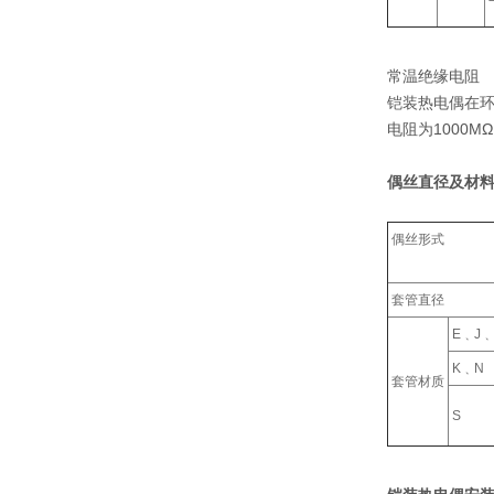
常温绝缘电阻
铠装热电偶在环
电阻为1000M
偶丝直径及材料
偶丝形式
套管直径
E﹑J﹑
K﹑N
套管材质
S