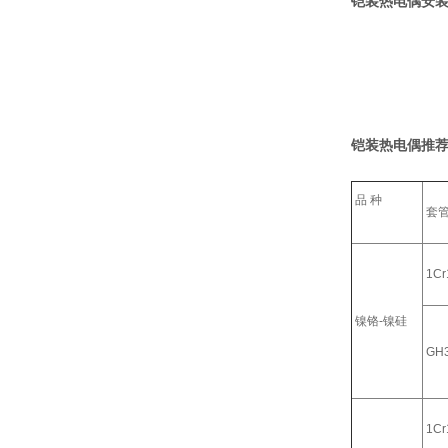
铠装热电偶安装
铠装热电偶推荐
品 种
套
1Cr
镍铬-镍硅
GH
1Cr