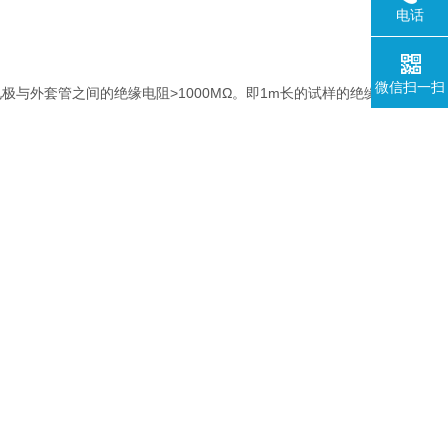
电话
微信扫一扫
）电极与外套管之间的绝缘电阻>1000MΩ。即1m长的试样的绝缘