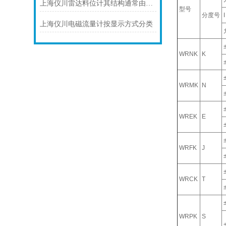
上海仪川雷达料位计其结构通常由以下部分组成
型号
分度号
I
上海仪川电磁流量计按显示方式分类
WRNK
K
WRMK
N
WREK
E
WRFK
J
WRCK
T
WRPK
S