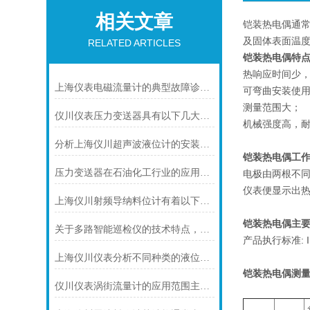
相关文章
铠装热电偶通常
及固体表面温
RELATED ARTICLES
铠装热电偶特
热响应时间少
上海仪表电磁流量计的典型故障诊断及处理方法
可弯曲安装使
测量范围大；
仪川仪表压力变送器具有以下几大技术特点
机械强度高，
分析上海仪川超声波液位计的安装原理
铠装热电偶工
压力变送器在石油化工行业的应用说明
电极由两根不
仪表便显示出
上海仪川射频导纳料位计有着以下几大技术特点
铠装热电偶主要
关于多路智能巡检仪的技术特点，你怎么看呢？
产品执行标准: IEC
上海仪川仪表分析不同种类的液位变送器
铠装热电偶
测量
仪川仪表涡街流量计的应用范围主要包括以下几个方面