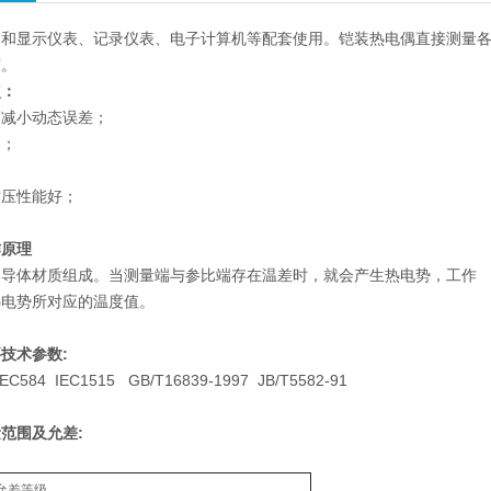
和显示仪表、记录仪表、电子计算机等配套使用。铠装热电偶直接测量各种生
度。
点：
，减小动态误差；
用；
耐压性能好；
作原理
同导体材质组成。当测量端与参比端存在温差时，就会产生热电势，工作
热电势所对应的温度值。
技术参数:
584 IEC1515 GB/T16839-1997 JB/T5582-91
范围及允差:
允差等级