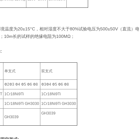
境温度为20±15°C，相对湿度不大于80%试验电压为500±50V（直流
Ω；10m长的试样的绝缘电阻为100MΩ；
:
单支式
双支式
Ф2Ф3 Ф4 Ф5 Ф6 Ф8
Ф3Ф4 Ф5 Ф6 Ф8
T
1Cr18Ni9Ti
1Cr18Ni9Ti
1Cr18Ni9Ti GH3030
1Cr18Ni9Ti GH3030
GH3039
GH3039