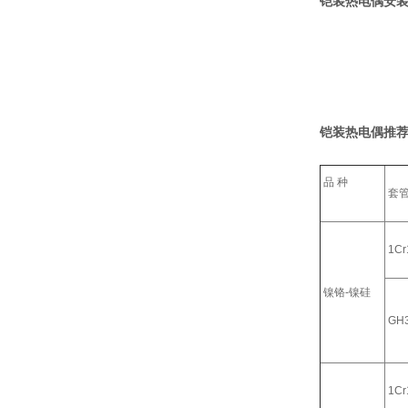
铠装热电偶安装
铠装热电偶推荐
品 种
套
1Cr
镍铬-镍硅
GH
1Cr