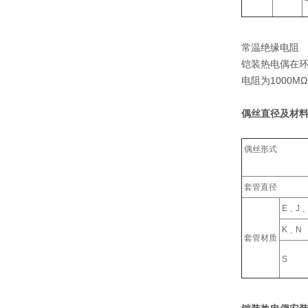
常温绝缘电阻
铠装热电偶在环
电阻为1000M
偶丝直径及材料
偶丝形式
套管直径
E﹑J﹑
K﹑N
套管材质
S