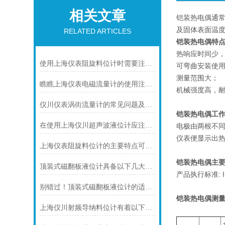
相关文章
铠装热电偶通常
及固体表面温
RELATED ARTICLES
铠装热电偶特
热响应时间少
使用上海仪表阻旋料位计时需要注意的一些事项
可弯曲安装使
测量范围大；
瞧瞧上海仪表电磁流量计的使用注意事项
机械强度高，
仪川仪表涡街流量计的常见问题及解决方法如下
铠装热电偶工
在使用上海仪川超声波液位计应注间的现场条件
电极由两根不
仪表便显示出
上海仪表阻旋料位计的主要特点可归纳如下
铠装热电偶主要
顶装式磁翻板液位计具备以下几大主要特点
产品执行标准: IEC
别错过！顶装式磁翻板液位计的适用版图，一文解锁核心场景
铠装热电偶
测量
上海仪川射频导纳料位计有着以下几大技术特点