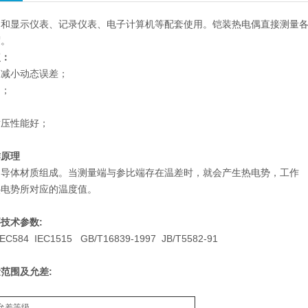
和显示仪表、记录仪表、电子计算机等配套使用。铠装热电偶直接测量各种生
度。
点：
，减小动态误差；
用；
耐压性能好；
作原理
同导体材质组成。当测量端与参比端存在温差时，就会产生热电势，工作
热电势所对应的温度值。
技术参数:
584 IEC1515 GB/T16839-1997 JB/T5582-91
范围及允差:
允差等级