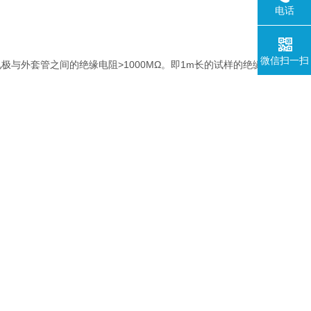
电话
微信扫一扫
）电极与外套管之间的绝缘电阻>1000MΩ。即1m长的试样的绝缘