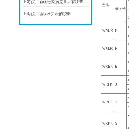
上海仪川的旋进漩涡流量计有哪些应用案例
型号
分度号
I
上海仪川隔膜压力表的校验
WRNK
K
WRMK
N
WREK
E
WRFK
J
WRCK
T
WRPK
S