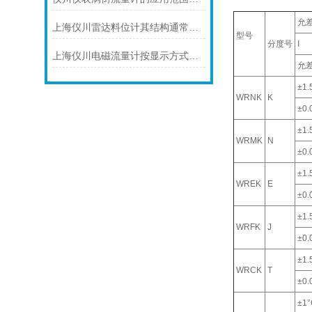
允
上海仪川雷达料位计其结构通常由以下部分组成
型号
分度号
I
上海仪川电磁流量计按显示方式分类
允
±1.
WRNK
K
±0.0
±1.
WRMK
N
±0.0
±1.
WREK
E
±0.0
±1.
WRFK
J
±0.0
±1.
WRCK
T
±0.0
±1°