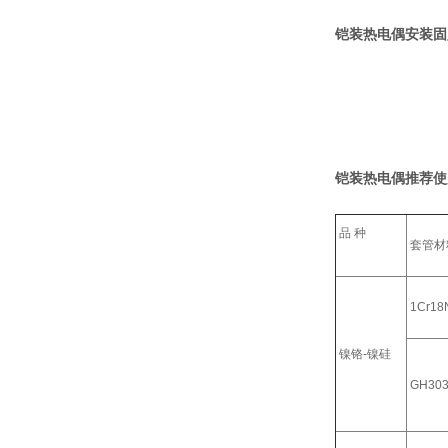
铠装热电偶安装固
铠装热电偶推荐使
品 种
套管材
1Cr18N
镍铬-镍硅
GH30