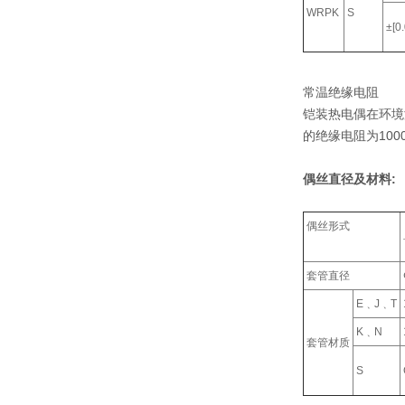
WRPK
S
±[0
常温绝缘电阻
铠装热电偶在环境温
的绝缘电阻为100
偶丝直径及材料:
偶丝形式
套管直径
E﹑J﹑T
K﹑N
套管材质
S