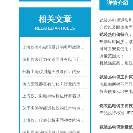
详情介绍
相关文章
铠装热电偶通常和
介质以及固体表面
RELATED ARTICLES
铠装热电偶特点：
热响应时间少，减
上海仪表电磁流量计的典型故障诊断及处理方法
可弯曲安装使用；
测量范围大；
仪川仪表压力变送器具有以下几大技术特点
机械强度高，耐压
分析上海仪川超声波液位计的安装原理
铠装热电偶工作原
压力变送器在石油化工行业的应用说明
电极由两根不同导
仪表便显示出热电
上海仪川射频导纳料位计有着以下几大技术特点
铠装热电偶主要技
关于多路智能巡检仪的技术特点，你怎么看呢？
产品执行标准: IEC58
上海仪川仪表分析不同种类的液位变送器
铠装热电偶
测量范
仪川仪表涡街流量计的应用范围主要包括以下几个方面