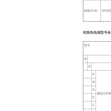
铂铑10-铂
GH30
铠装热电偶型号命
型号
W
R
P
M
N
感温元件
E
C