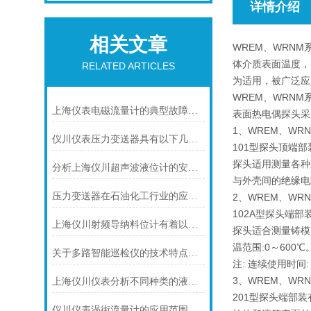
详情介绍
相关文章
WREM、WRN
体介质表面温度，
RELATED ARTICLES
为适用，被广泛应
WREM、WRN
上海仪表电磁流量计的典型故障诊断及处理方法
表面热电偶探头采用
1、WREM、WR
仪川仪表压力变送器具有以下几大技术特点
101型探头顶端
探头适用测量各种
分析上海仪川超声波液位计的安装原理
与外壳间的绝缘电阻
压力变送器在石油化工行业的应用说明
2、WREM、WR
102A型探头端
上海仪川射频导纳料位计有着以下几大技术特点
探头适合测量铸模
温范围:0～600℃
关于多路智能巡检仪的技术特点，你怎么看呢？
注: 连续使用时间
3、WREM、WR
上海仪川仪表分析不同种类的液位变送器
201型探头端部
仪川仪表涡街流量计的应用范围主要包括以下几个方面