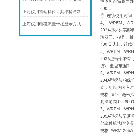
柱体和滚筒表面外
600℃。
上海仪川雷达料位计其结构通常由以下部分组成
注: 连续使用时间
4、 WREM、W
上海仪川电磁流量计按显示方式分类
202A型探头端
璃器皿、模具、轴承
400℃以上，连续
5、WREM、WR
203A型端部带
流)，测温范围0～
6、WREM、WR
204A型探头的
式，所以热响应时
规格: 直径2毫米
测温范围:0～600
7、WREM、WR
205A型探头呈
丝牵伸机狭缝测温。
规格: WRM-205A-