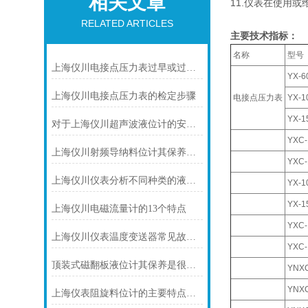
相关文章
11.仪表在使用
RELATED ARTICLES
主要技术指标：
名称
型号
上海仪川电接点压力表过早或过晚发生信号
YX-6
上海仪川电接点压力表的检定步骤
电接点压力表
YX-1
YX-1
对于上海仪川超声波液位计的安装原理你可知晓！
YXC-
上海仪川射频导纳料位计其保养是很有讲究的
YXC-
上海仪川仪表分析不同种类的液位变送器
YX-1
YX-1
上海仪川电磁流量计的13个特点
YXC-
上海仪川仪表温度变送器常见故障及解决方法
YXC-
顶装式磁翻板液位计其保养是很有讲究的
YNXC
YNXC
上海仪表阻旋料位计的主要特点可归纳如下