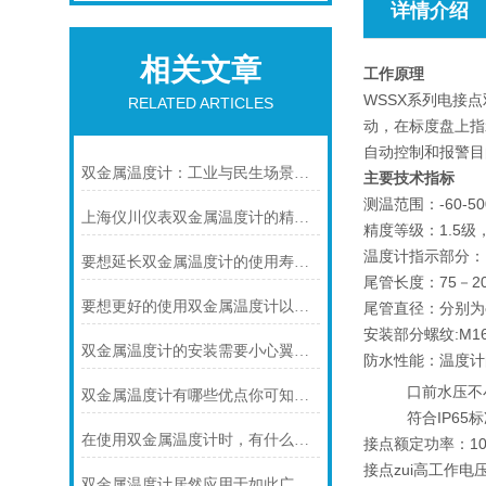
详情介绍
相关文章
工作原理
WSSX系列电接
RELATED ARTICLES
动，在标度盘上指
自动控制和报警目的
双金属温度计：工业与民生场景中的实用测温利器
主要技术指标
测温范围：-60-50
上海仪川仪表双金属温度计的精度等级是如何划分的
精度等级：1.5级
温度计指示部分：（
要想延长双金属温度计的使用寿命可少不了以下步骤
尾管长度：75－2
要想更好的使用双金属温度计以下几点不可少
尾管直径：分别为φ6
安装部分螺纹:M16
双金属温度计的安装需要小心翼翼的！
防水性能：温度计
口前水压不小于
双金属温度计有哪些优点你可知道？
符合IP65标
在使用双金属温度计时，有什么地方需要注意的呢？
接点额定功率：10
接点zui高工作电压
双金属温度计居然应用于如此广泛的领域