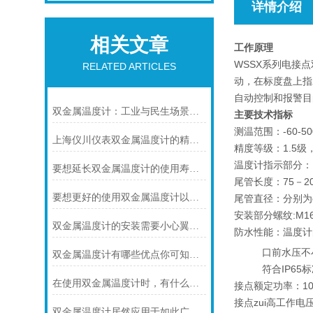
详情介绍
相关文章
工作原理
WSSX系列电接
RELATED ARTICLES
动，在标度盘上指
自动控制和报警目的
双金属温度计：工业与民生场景中的实用测温利器
主要技术指标
测温范围：-60-50
上海仪川仪表双金属温度计的精度等级是如何划分的
精度等级：1.5级
温度计指示部分：（
要想延长双金属温度计的使用寿命可少不了以下步骤
尾管长度：75－2
要想更好的使用双金属温度计以下几点不可少
尾管直径：分别为φ6
安装部分螺纹:M16
双金属温度计的安装需要小心翼翼的！
防水性能：温度计
口前水压不小于
双金属温度计有哪些优点你可知道？
符合IP65标
在使用双金属温度计时，有什么地方需要注意的呢？
接点额定功率：10
接点zui高工作电压
双金属温度计居然应用于如此广泛的领域