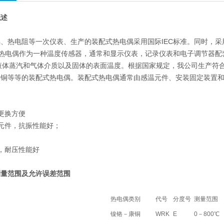
概述
、热电阻等一次仪表、生产的装配式热电偶采用国际IEC标准。同时，
式热电偶作为一种温度传感器，通常和显示仪表，记录仪表和电子调节器配
的液体蒸汽和气体介质以及固体的表面温度。根据国家规定，我公司生产符合I
康铜等等的装配式热电偶。装配式热电偶通常由感温元件、安装固定装置
更换方便
元件，抗振性能好；
，耐压性能好
测
量范围及允许误差范围
热电偶类别
代号
分度号
测量范围
镍铬－康铜
WRK
E
0－800℃