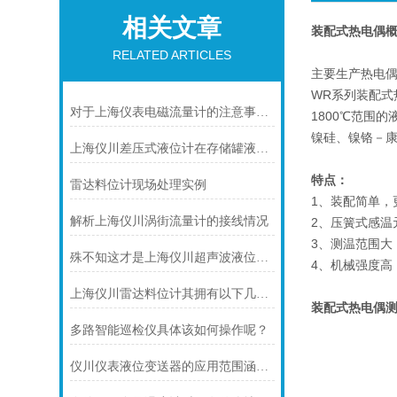
相关文章
装配式热电偶
RELATED ARTICLES
主要生产热电偶
WR系列装配
对于上海仪表电磁流量计的注意事项，你可知晓！
1800℃范围
镍硅、镍铬－
上海仪川差压式液位计在存储罐液位测量的应用
特点：
雷达料位计现场处理实例
1、装配简单，
解析上海仪川涡街流量计的接线情况
2、压簧式感温
3、测温范围大
殊不知这才是上海仪川超声波液位计的四大性能特点
4、机械强度高
上海仪川雷达料位计其拥有以下几大特点
装配式热电偶
多路智能巡检仪具体该如何操作呢？
仪川仪表液位变送器的应用范围涵盖了多个行业和领域