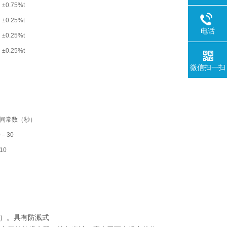
±0.75%t
±0.25%t
电话
±0.25%t
±0.25%t
微信扫一扫
间常数（秒）
0－30
10
V）。具有防溅式