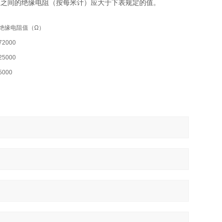
极之间的绝缘电阻（按每米计）应大于下表规定的值。
绝缘电阻值（Ω）
72000
25000
5000