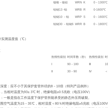
镍铬－镍硅
WRN
K
0－1300℃
铂铑13 -铂
WRB
R
0-1600℃
铂铑10 －铂
WRP
S
0－1600℃
铂铑30 －铂铑6
WRR
B
0－1800℃
件实测温度值（℃）
数
热惰性级别
时间常数（秒）
热惰性级别
时
Ⅰ
90－180
Ⅲ
1
Ⅱ
30－90
Ⅳ
＜
深度：应不小于其保护套管外径的8－10倍（特列产品例外）
当相对温度为93± 3℃ 时，绝缘电阻≥0.5兆欧（电压100V）
力：一般是指在工作温度下保护管所能承受的静态外压而破裂。
围空气温度为15－35℃，相对湿度＜80％时绝缘电阻≥5兆欧（电压100