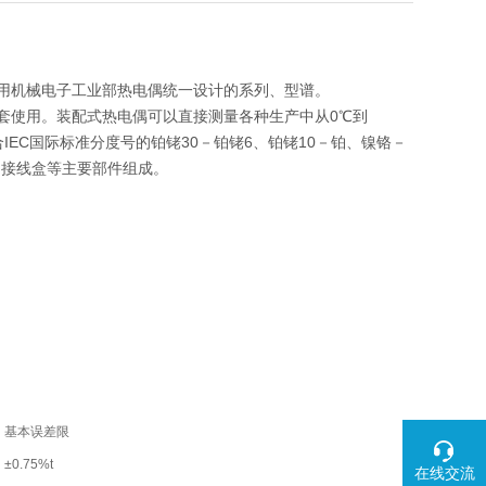
采用机械电子工业部热电偶统一设计的系列、型谱。
套使用。装配式热电偶可以直接测量各种生产中从0℃到
EC国际标准分度号的铂铑30－铂铑6、铂铑10－铂、镍铬－
和接线盒等主要部件组成。
基本误差限
±0.75%t
在线交流