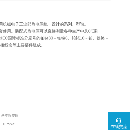
采用机械电子工业部热电偶统一设计的系列、型谱。
套使用。装配式热电偶可以直接测量各种生产中从0℃到
EC国际标准分度号的铂铑30－铂铑6、铂铑10－铂、镍铬－
和接线盒等主要部件组成。
基本误差限
±0.75%t
在线交流