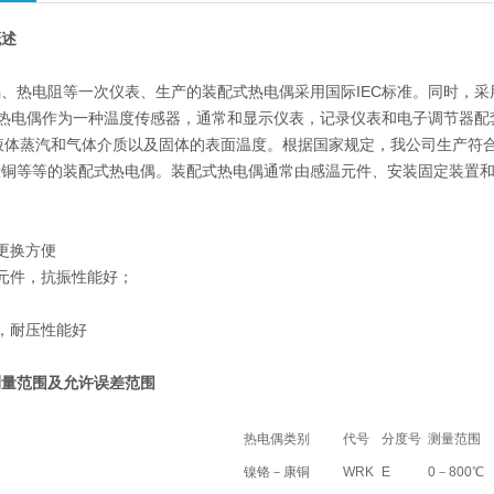
概述
、热电阻等一次仪表、生产的装配式热电偶采用国际IEC标准。同时，
式热电偶作为一种温度传感器，通常和显示仪表，记录仪表和电子调节器配
的液体蒸汽和气体介质以及固体的表面温度。根据国家规定，我公司生产符合I
康铜等等的装配式热电偶。装配式热电偶通常由感温元件、安装固定装置
更换方便
元件，抗振性能好；
，耐压性能好
测
量范围及允许误差范围
热电偶类别
代号
分度号
测量范围
镍铬－康铜
WRK
E
0－800℃