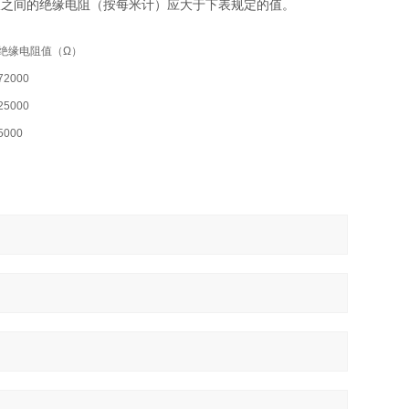
极之间的绝缘电阻（按每米计）应大于下表规定的值。
绝缘电阻值（Ω）
72000
25000
5000