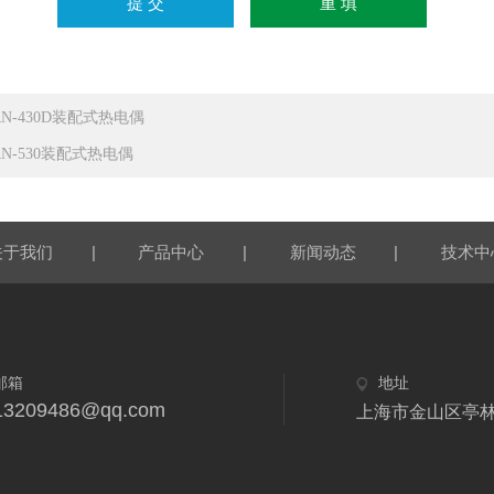
RN-430D装配式热电偶
RN-530装配式热电偶
|
|
|
关于我们
产品中心
新闻动态
技术中
邮箱
地址
13209486@qq.com
上海市金山区亭林