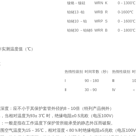
镍铬－镍硅
WRN
K
0－1300℃
铂铑13 -铂
WRB
R
0-1600℃
铂铑10 －铂
WRP
S
0－1600℃
铂铑30 －铂铑6
WRR
B
0－1800℃
件实测温度值（℃）
数
热惰性级别
时间常数（秒）
热惰性级别
时
Ⅰ
90－180
Ⅲ
1
Ⅱ
30－90
Ⅳ
＜
深度：应不小于其保护套管外径的8－10倍（特列产品例外）
当相对温度为93± 3℃ 时，绝缘电阻≥0.5兆欧（电压100V）
力：一般是指在工作温度下保护管所能承受的静态外压而破裂。
围空气温度为15－35℃，相对湿度＜80％时绝缘电阻≥5兆欧（电压100