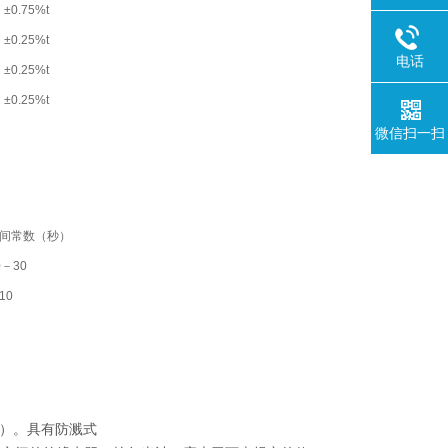
±0.75%t
±0.25%t
电话
±0.25%t
±0.25%t
微信扫一扫
间常数（秒）
0－30
10
V）。具有防溅式