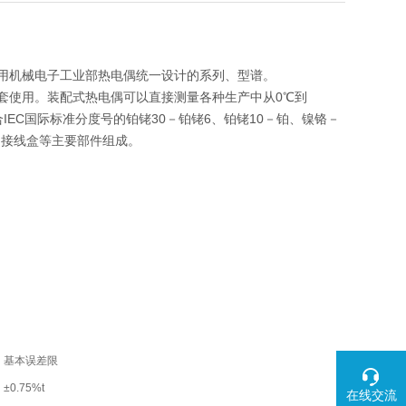
采用机械电子工业部热电偶统一设计的系列、型谱。
套使用。装配式热电偶可以直接测量各种生产中从0℃到
EC国际标准分度号的铂铑30－铂铑6、铂铑10－铂、镍铬－
和接线盒等主要部件组成。
基本误差限
±0.75%t
在线交流