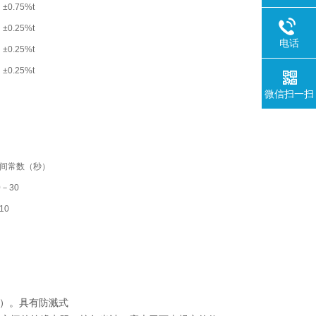
±0.75%t
±0.25%t
电话
±0.25%t
±0.25%t
微信扫一扫
间常数（秒）
0－30
10
V）。具有防溅式