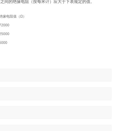
极之间的绝缘电阻（按每米计）应大于下表规定的值。
绝缘电阻值（Ω）
72000
25000
5000