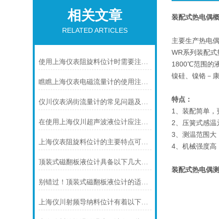
相关文章
装配式热电偶
RELATED ARTICLES
主要生产热电偶
WR系列装配
使用上海仪表阻旋料位计时需要注意的一些事项
1800℃范围
镍硅、镍铬－
瞧瞧上海仪表电磁流量计的使用注意事项
特点：
仪川仪表涡街流量计的常见问题及解决方法如下
1、装配简单，
在使用上海仪川超声波液位计应注间的现场条件
2、压簧式感温
3、测温范围大
上海仪表阻旋料位计的主要特点可归纳如下
4、机械强度高
顶装式磁翻板液位计具备以下几大主要特点
装配式热电偶
别错过！顶装式磁翻板液位计的适用版图，一文解锁核心场景
上海仪川射频导纳料位计有着以下几大技术特点