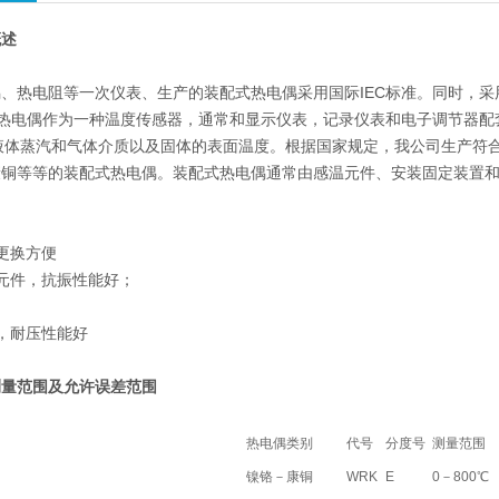
概述
、热电阻等一次仪表、生产的装配式热电偶采用国际IEC标准。同时，
式热电偶作为一种温度传感器，通常和显示仪表，记录仪表和电子调节器配
的液体蒸汽和气体介质以及固体的表面温度。根据国家规定，我公司生产符合I
康铜等等的装配式热电偶。装配式热电偶通常由感温元件、安装固定装置
更换方便
元件，抗振性能好；
，耐压性能好
测
量范围及允许误差范围
热电偶类别
代号
分度号
测量范围
镍铬－康铜
WRK
E
0－800℃