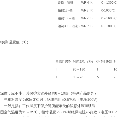
镍铬－镍硅
WRN
K
0－1300℃
铂铑13 -铂
WRB
R
0-1600℃
铂铑10 －铂
WRP
S
0－1600℃
铂铑30 －铂铑6
WRR
B
0－1800℃
件实测温度值（℃）
数
热惰性级别
时间常数（秒）
热惰性级别
时
Ⅰ
90－180
Ⅲ
1
Ⅱ
30－90
Ⅳ
＜
深度：应不小于其保护套管外径的8－10倍（特列产品例外）
当相对温度为93± 3℃ 时，绝缘电阻≥0.5兆欧（电压100V）
力：一般是指在工作温度下保护管所能承受的静态外压而破裂。
围空气温度为15－35℃，相对湿度＜80％时绝缘电阻≥5兆欧（电压100