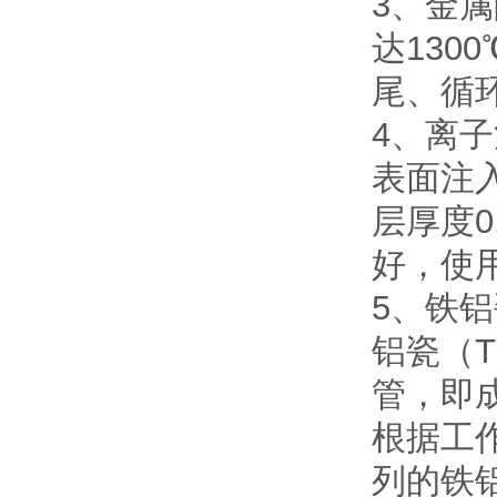
3、金
达130
尾、循
4、离
表面注
层厚度0
好，使用
5、铁
铝瓷（
管，即
根据工
列的铁铝