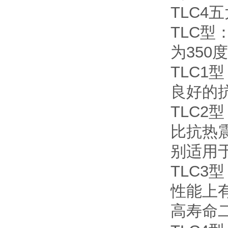
TLC4
TLC
为350
TLC
良好的抗
TLC2
比抗热
别适用于
TLC3
性能上
高寿命二