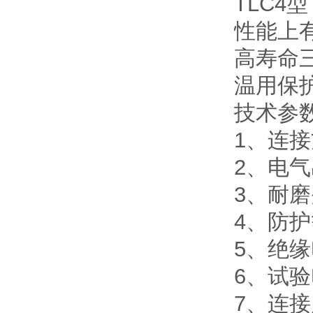
TLC4
性能上
高寿命三
温用保
技术参
1、连
2、电气
3、耐磨
4、防
5、绝
6、试
7、连接