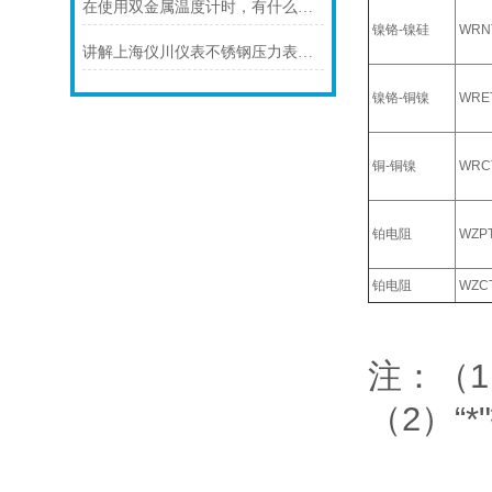
在使用双金属温度计时，有什么地方需要注意的呢？
镍铬-镍硅
WRN
讲解上海仪川仪表不锈钢压力表的防护等级
镍铬-铜镍
WRE
铜-铜镍
WRC
铂电阻
WZP
铂电阻
WZC
注：（1
（2）“