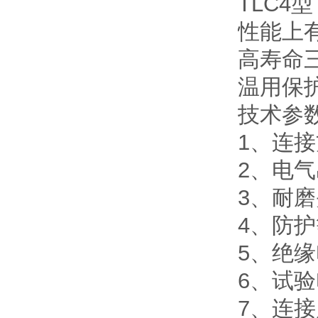
TLC4
性能上
高寿命三
温用保
技术参
1、连
2、电气
3、耐磨
4、防
5、绝
6、试
7、连接