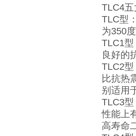
TLC4
TLC
为350
TLC
良好的抗
TLC2
比抗热
别适用于
TLC3
性能上
高寿命二