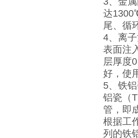
3、金
达130
尾、循
4、离
表面注
层厚度0
好，使用
5、铁
铝瓷（
管，即
根据工
列的铁铝