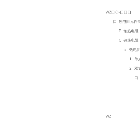
WZ口◇-口口口
口
热电阻元件
P
铂热电阻（默
C
铜热电阻
◇
热电
1
单
2
双
口
WZ