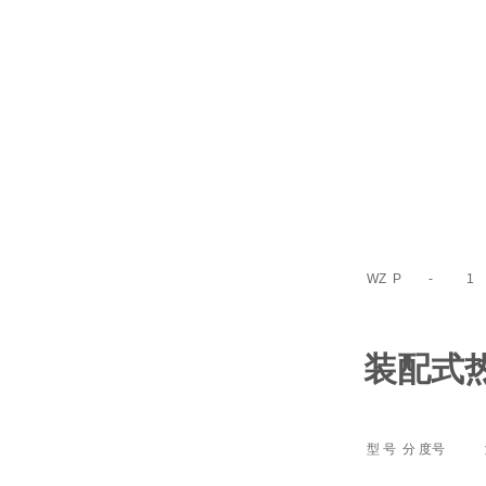
WZ
P
-
1
装配式
型 号
分 度号