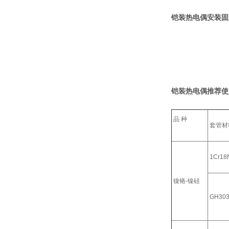
铠装热电偶安装固
铠装热电偶推荐使
品 种
套管材
1Cr18N
镍铬-镍硅
GH30