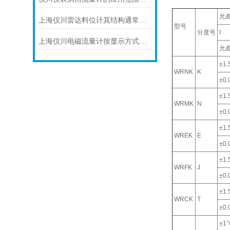
允
上海仪川雷达料位计其结构通常由以下部分组成
型号
分度号
I
上海仪川电磁流量计按显示方式分类
允
±1.
WRNK
K
±0.0
±1.
WRMK
N
±0.0
±1.
WREK
E
±0.0
±1.
WRFK
J
±0.0
±1.
WRCK
T
±0.0
±1°