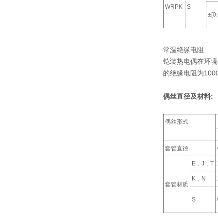
WRPK
S
±[0
常温绝缘电阻
铠装热电偶在环境温
的绝缘电阻为100
偶丝直径及材料:
偶丝形式
套管直径
E﹑J﹑T
K﹑N
套管材质
S