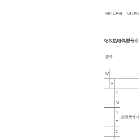
铂铑10-铂
GH30
铠装热电偶型号命
型号
W
R
P
M
N
感温元件
E
C