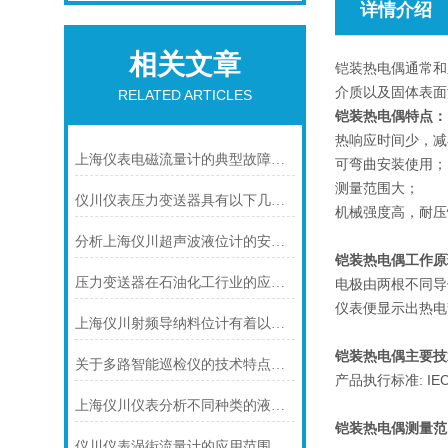
详情介绍
相关文章
铠装热电偶通常和
介质以及固体表面
RELATED ARTICLES
铠装热电偶特点：
热响应时间少，减
上海仪表电磁流量计的典型故障诊断及处理方法
可弯曲安装使用；
测量范围大；
仪川仪表压力变送器具有以下几大技术特点
机械强度高，耐压
分析上海仪川超声波液位计的安装原理
铠装热电偶工作原
压力变送器在石油化工行业的应用说明
电极由两根不同导
仪表便显示出热电
上海仪川射频导纳料位计有着以下几大技术特点
铠装热电偶主要技
关于多路智能巡检仪的技术特点，你怎么看呢？
产品执行标准: IEC58
上海仪川仪表分析不同种类的液位变送器
铠装热电偶
测量范
仪川仪表涡街流量计的应用范围主要包括以下几个方面