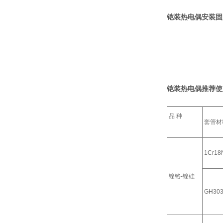
铠装热电偶安装固
铠装热电偶推荐使
品 种
套管材
1Cr18N
镍铬-镍硅
GH30