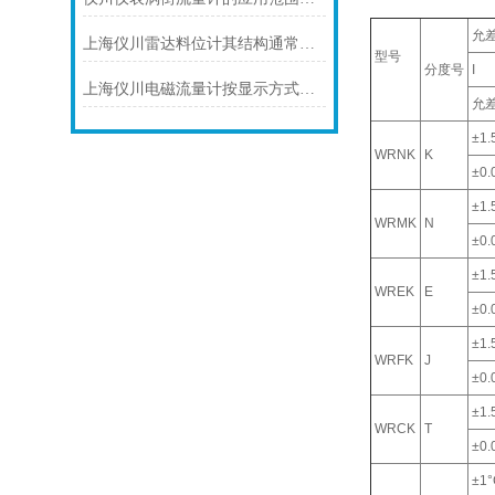
允
上海仪川雷达料位计其结构通常由以下部分组成
型号
分度号
I
上海仪川电磁流量计按显示方式分类
允
±1.
WRNK
K
±0.0
±1.
WRMK
N
±0.0
±1.
WREK
E
±0.0
±1.
WRFK
J
±0.0
±1.
WRCK
T
±0.0
±1°