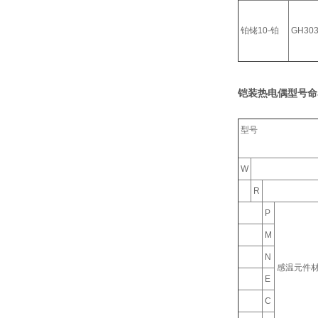
铂铑10-铂
GH30
铠装热电偶型号命
型号
W
R
P
M
N
感温元件
E
C