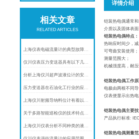
详情介绍
相关文章
铠装热电偶通常和
介质以及固体表面
RELATED ARTICLES
铠装热电偶特点：
热响应时间少，减
上海仪表电磁流量计的典型故障诊断及处理方法
可弯曲安装使用；
测量范围大；
仪川仪表压力变送器具有以下几大技术特点
机械强度高，耐压
分析上海仪川超声波液位计的安装原理
铠装热电偶工作原
压力变送器在石油化工行业的应用说明
电极由两根不同导
仪表便显示出热电
上海仪川射频导纳料位计有着以下几大技术特点
铠装热电偶主要技
关于多路智能巡检仪的技术特点，你怎么看呢？
产品执行标准: IEC58
上海仪川仪表分析不同种类的液位变送器
铠装热电偶
测量范
仪川仪表涡街流量计的应用范围主要包括以下几个方面