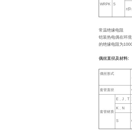
WRPK
S
±[0
常温绝缘电阻
铠装热电偶在环境温
的绝缘电阻为100
偶丝直径及材料:
偶丝形式
套管直径
E﹑J﹑T
K﹑N
套管材质
S