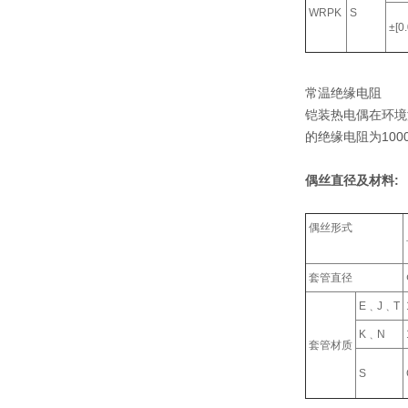
WRPK
S
±[0
常温绝缘电阻
铠装热电偶在环境温
的绝缘电阻为100
偶丝直径及材料:
偶丝形式
套管直径
E﹑J﹑T
K﹑N
套管材质
S