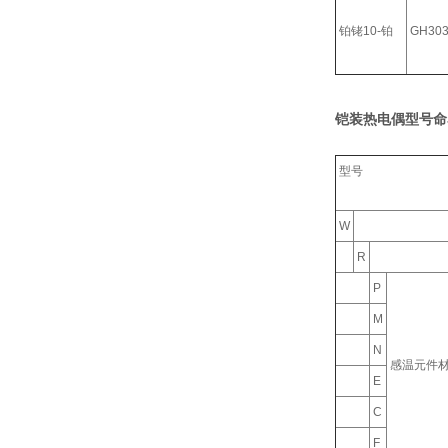
铂铑10-铂
GH30
铠装热电偶型号命
型号
W
R
P
M
N
感温元件
E
C
F