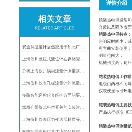
详情介绍
相关文章
铠装热电偶通常和
介质以及固体表面
RELATED ARTICLES
铠装热电偶特点：
热响应时间少，减
双金属温度计居然应用于如此广泛的领域
可弯曲安装使用；
测量范围大；
上海仪川差压式液位计在存储罐液位测量的应用
机械强度高，耐压
分析上海仪川涡街流量计测量蒸汽的三种方式
铠装热电偶工作原
上海仪川仪表孔板流量计的流量计算公式
电极由两根不同导
仪表便显示出热电
多路智能巡检仪其维护方面的要点是什么？
铠装热电偶主要技
煤粉仓阻旋式料位开关的安装注意事项
产品执行标准: IEC58
上海仪川仪表压力变送器精度等级的划分方法
铠装热电偶
测量范
多路智能巡检仪具体该如何操作呢？