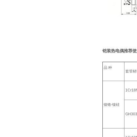
铠装热电偶推荐使
品 种
套管材
1Cr18N
镍铬-镍硅
GH30