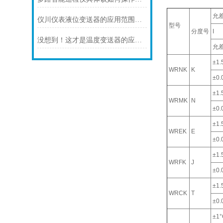
允
仪川仪表液位变送器的应用范围涵盖了多个行业和领域
型号
分度号
I
没想到！这才是温度变送器的应用特点！
允
±1.
WRNK
K
±0.0
±1.
WRMK
N
±0.0
±1.
WREK
E
±0.0
±1.
WRFK
J
±0.0
±1.
WRCK
T
±0.0
±1°