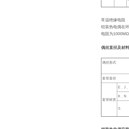
常温绝缘电阻
铠装热电偶在环
电阻为1000M
偶丝直径及材料
偶丝形式
套管直径
E﹑J﹑
K﹑N
套管材质
S