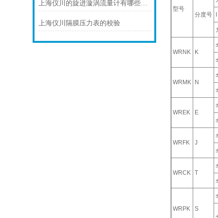
上海仪川的旋进漩涡流量计有哪些应用案例
型号
分度号
I
上海仪川隔膜压力表的校验
WRNK
K
WRMK
N
WREK
E
WRFK
J
WRCK
T
WRPK
S