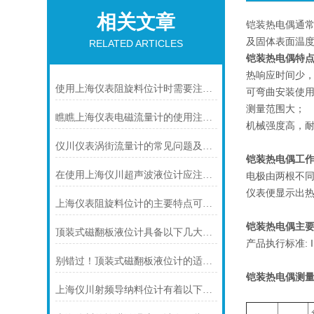
相关文章
铠装热电偶通常
及固体表面温
RELATED ARTICLES
铠装热电偶特
热响应时间少
使用上海仪表阻旋料位计时需要注意的一些事项
可弯曲安装使
测量范围大；
瞧瞧上海仪表电磁流量计的使用注意事项
机械强度高，
仪川仪表涡街流量计的常见问题及解决方法如下
铠装热电偶工
在使用上海仪川超声波液位计应注间的现场条件
电极由两根不
仪表便显示出
上海仪表阻旋料位计的主要特点可归纳如下
铠装热电偶主要
顶装式磁翻板液位计具备以下几大主要特点
产品执行标准: IEC
别错过！顶装式磁翻板液位计的适用版图，一文解锁核心场景
铠装热电偶
测量
上海仪川射频导纳料位计有着以下几大技术特点