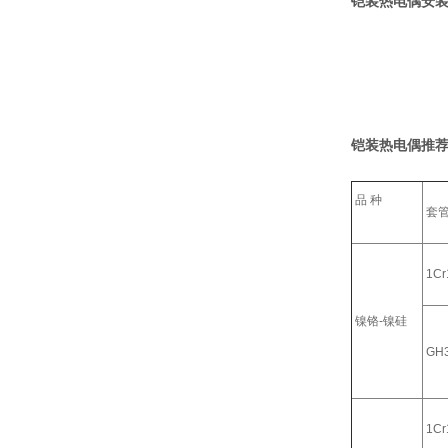
铠装热电偶安装
铠装热电偶推荐
品 种
套
1Cr
镍铬-镍硅
GH
1Cr