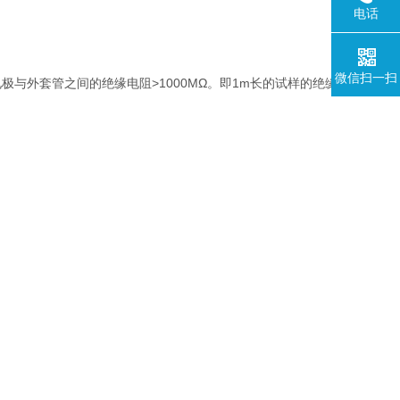
电话
微信扫一扫
）电极与外套管之间的绝缘电阻>1000MΩ。即1m长的试样的绝缘