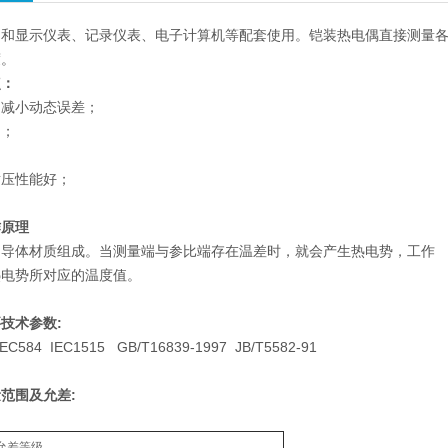
和显示仪表、记录仪表、电子计算机等配套使用。铠装热电偶直接测量各种生
度。
点：
，减小动态误差；
用；
耐压性能好；
作原理
同导体材质组成。当测量端与参比端存在温差时，就会产生热电势，工作
热电势所对应的温度值。
技术参数:
584 IEC1515 GB/T16839-1997 JB/T5582-91
范围及允差:
允差等级