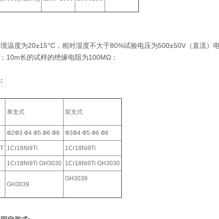
境温度为20±15°C，相对湿度不大于80%试验电压为500±50V（直流
Ω；10m长的试样的绝缘电阻为100MΩ；
:
单支式
双支式
Ф2Ф3 Ф4 Ф5 Ф6 Ф8
Ф3Ф4 Ф5 Ф6 Ф8
T
1Cr18Ni9Ti
1Cr18Ni9Ti
1Cr18Ni9Ti GH3030
1Cr18Ni9Ti GH3030
GH3039
GH3039