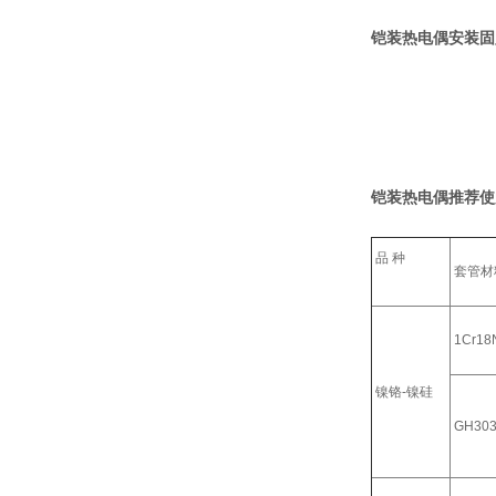
铠装热电偶安装固
铠装热电偶推荐使
品 种
套管材
1Cr18N
镍铬-镍硅
GH30