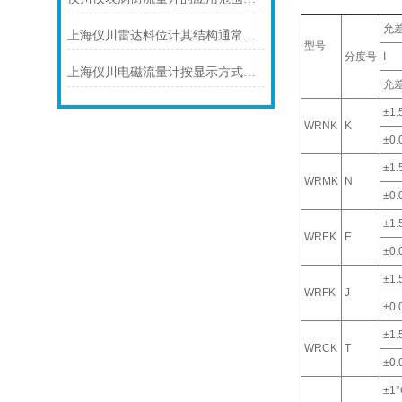
允
上海仪川雷达料位计其结构通常由以下部分组成
型号
分度号
I
上海仪川电磁流量计按显示方式分类
允
±1.
WRNK
K
±0.0
±1.
WRMK
N
±0.0
±1.
WREK
E
±0.0
±1.
WRFK
J
±0.0
±1.
WRCK
T
±0.0
±1°