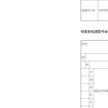
铂铑10-铂
GH30
铠装热电偶型号命
型号
W
R
P
M
N
感温元件
E
C