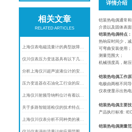
详情介绍
相关文章
铠装热电偶通常和
介质以及固体表面
RELATED ARTICLES
铠装热电偶特点：
热响应时间少，减
上海仪表电磁流量计的典型故障诊断及处理方法
可弯曲安装使用；
测量范围大；
仪川仪表压力变送器具有以下几大技术特点
机械强度高，耐压
分析上海仪川超声波液位计的安装原理
铠装热电偶工作原
压力变送器在石油化工行业的应用说明
电极由两根不同导
仪表便显示出热电
上海仪川射频导纳料位计有着以下几大技术特点
铠装热电偶主要技
关于多路智能巡检仪的技术特点，你怎么看呢？
产品执行标准: IEC58
上海仪川仪表分析不同种类的液位变送器
铠装热电偶
测量范
仪川仪表涡街流量计的应用范围主要包括以下几个方面