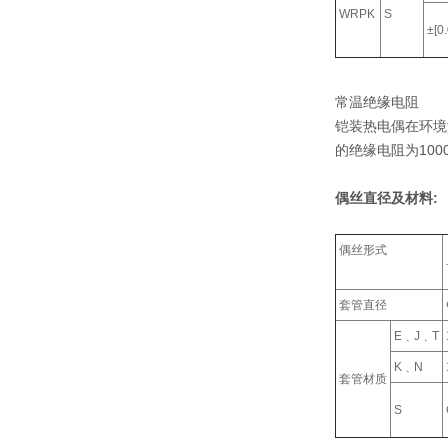
WRPK
S
±[0
常温绝缘电阻
铠装热电偶在环境温
的绝缘电阻为100
偶丝直径及材料:
偶丝形式
套管直径
E﹑J﹑T
K﹑N
套管材质
S