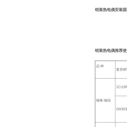
铠装热电偶安装固
铠装热电偶推荐使
品 种
套管材
1Cr18N
镍铬-镍硅
GH30