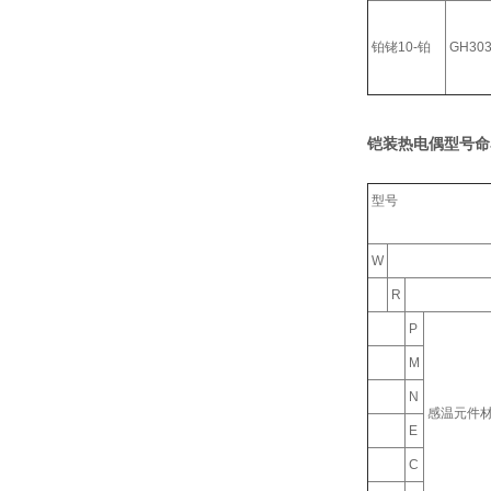
铂铑10-铂
GH30
铠装热电偶型号命
型号
W
R
P
M
N
感温元件
E
C