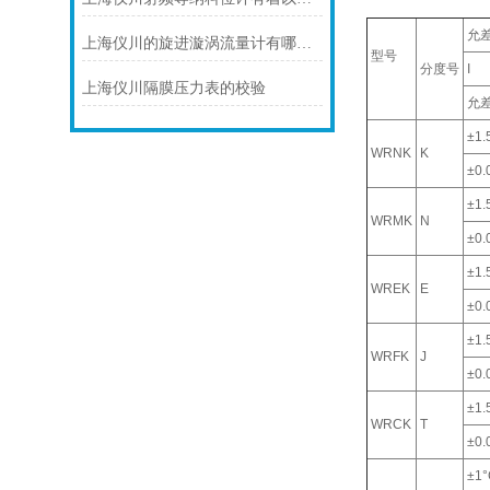
允
上海仪川的旋进漩涡流量计有哪些应用案例
型号
分度号
I
上海仪川隔膜压力表的校验
允
±1.
WRNK
K
±0.0
±1.
WRMK
N
±0.0
±1.
WREK
E
±0.0
±1.
WRFK
J
±0.0
±1.
WRCK
T
±0.0
±1°