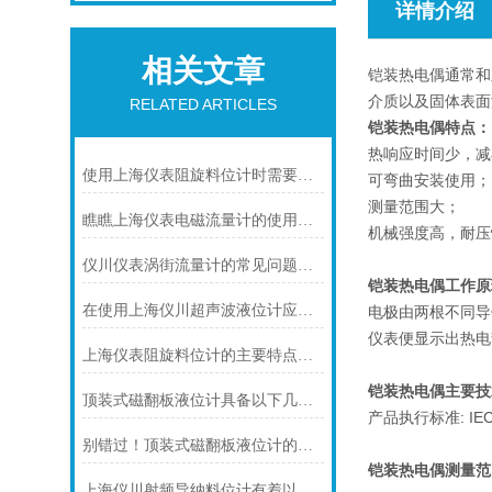
详情介绍
相关文章
铠装热电偶通常和
介质以及固体表面
RELATED ARTICLES
铠装热电偶特点：
热响应时间少，减
使用上海仪表阻旋料位计时需要注意的一些事项
可弯曲安装使用；
测量范围大；
瞧瞧上海仪表电磁流量计的使用注意事项
机械强度高，耐压
仪川仪表涡街流量计的常见问题及解决方法如下
铠装热电偶工作原
在使用上海仪川超声波液位计应注间的现场条件
电极由两根不同导
仪表便显示出热电
上海仪表阻旋料位计的主要特点可归纳如下
铠装热电偶主要技
顶装式磁翻板液位计具备以下几大主要特点
产品执行标准: IEC58
别错过！顶装式磁翻板液位计的适用版图，一文解锁核心场景
铠装热电偶
测量范
上海仪川射频导纳料位计有着以下几大技术特点