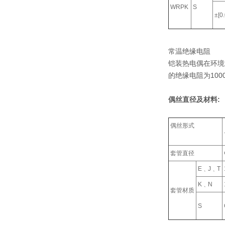
WRPK
S
±[0
常温绝缘电阻
铠装热电偶在环境温
的绝缘电阻为100
偶丝直径及材料:
偶丝形式
套管直径
E﹑J﹑T
K﹑N
套管材质
S