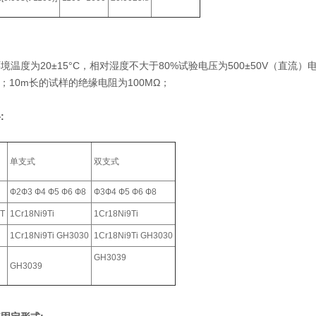
境温度为20±15°C，相对湿度不大于80%试验电压为500±50V（直流
Ω；10m长的试样的绝缘电阻为100MΩ；
:
单支式
双支式
Ф2Ф3 Ф4 Ф5 Ф6 Ф8
Ф3Ф4 Ф5 Ф6 Ф8
T
1Cr18Ni9Ti
1Cr18Ni9Ti
1Cr18Ni9Ti GH3030
1Cr18Ni9Ti GH3030
GH3039
GH3039