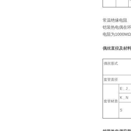
常温绝缘电阻
铠装热电偶在环
电阻为1000M
偶丝直径及材料
偶丝形式
套管直径
E﹑J﹑
K﹑N
套管材质
S