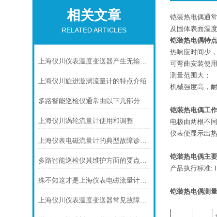
相关文章
铠装热电偶通常
及固体表面温
RELATED ARTICLES
铠装热电偶特
热响应时间少
上海仪川仪表温度变送器产生无输出的原因及解决方法
可弯曲安装使
测量范围大；
上海仪川旋进漩涡流量计的特点介绍
机械强度高，
多路智能巡检仪通常由以下几部分组成
铠装热电偶工
上海仪川涡轮流量计使用和调整
电极由两根不
仪表便显示出
上海仪表电磁流量计的典型故障诊断及处理方法
铠装热电偶主要
多路智能巡检仪其维护方面的要点是什么？
产品执行标准: IEC
殊不知这才是上海仪表电磁流量计的功能所在
铠装热电偶
测量
上海仪川仪表温度变送器常见故障及解决方法