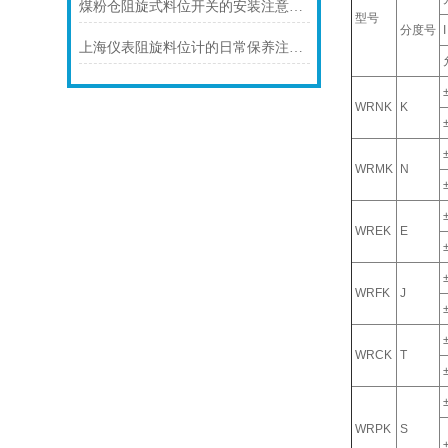
煤粉仓阻旋式料位开关的安装注意事项
型号
分度号
I
上海仪表阻旋料位计的日常保养注意事项如下
WRNK
K
WRMK
N
WREK
E
WRFK
J
WRCK
T
WRPK
S