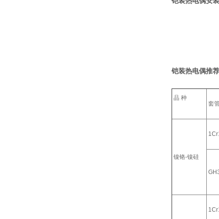
铠装热电偶安装
铠装热电偶推荐
品 种
套
1Cr
镍铬-镍硅
GH
1Cr