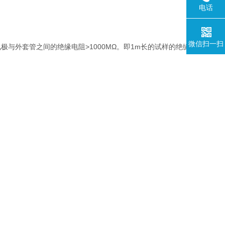
电话
微信扫一扫
）电极与外套管之间的绝缘电阻>1000MΩ。即1m长的试样的绝缘