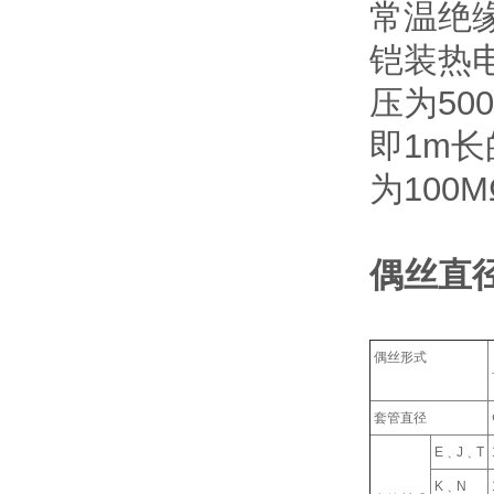
常温绝
铠装热电
压为50
即1m长
为100
偶丝直
偶丝形式
套管直径
E﹑J﹑T
K﹑N