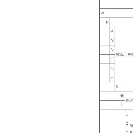
W
R
P
M
N
感温元件
E
C
F
K
无
偶丝
2
1
2
3