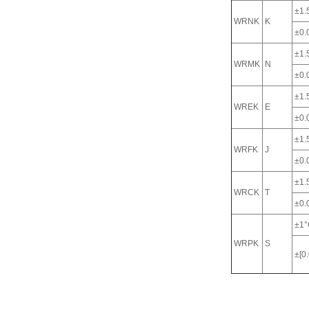
±1.
WRNK
K
±0.0
±1.
WRMK
N
±0.0
±1.
WREK
E
±0.0
±1.
WRFK
J
±0.0
±1.
WRCK
T
±0.0
±1°
WRPK
S
±[0