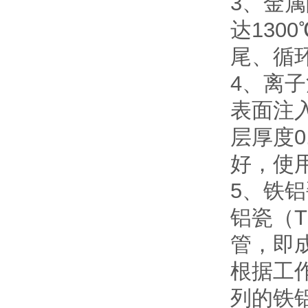
3、金
达130
尾、循
4、离
表面注
层厚度0
好，使用
5、铁
铝瓷（
管，即
根据工
列的铁铝