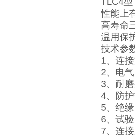
TLC4
性能上
高寿命三
温用保
技术参
1、连
2、电气
3、耐磨
4、防
5、绝
6、试
7、连接