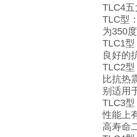
TLC4
TLC
为350
TLC
良好的抗
TLC2
比抗热
别适用于
TLC3
性能上
高寿命二