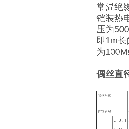
常温绝
铠装热电
压为50
即1m长
为100
偶丝直
偶丝形式
套管直径
E﹑J﹑T