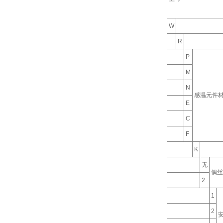
W
R
P
M
N
感温元件
E
C
F
K
无
偶丝
2
1
2