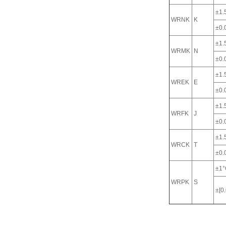
±1.
WRNK
K
±0.0
±1.
WRMK
N
±0.0
±1.
WREK
E
±0.0
±1.
WRFK
J
±0.0
±1.
WRCK
T
±0.0
±1°
WRPK
S
±[0