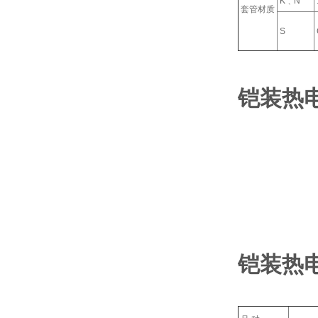
K﹑N
套管材质
S
铠装热
铠装热