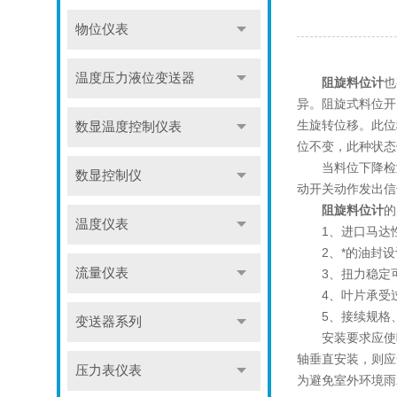
物位仪表
温度压力液位变送器
阻旋料位计
也
异。阻旋式料位开
生旋转位移。此位
数显温度控制仪表
位不变，此种状态
当料位下降检测
数显控制仪
动开关动作发出信
阻旋料位计
的
温度仪表
1、进口马达性能
2、*的油封设
流量仪表
3、扭力稳定可
4、叶片承受过重
5、接续规格、
变送器系列
安装要求应使叶
轴垂直安装，则应
压力表仪表
为避免室外环境雨