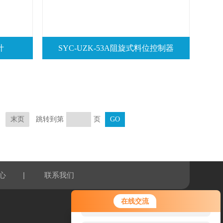
计
SYC-UZK-53A阻旋式料位控制器
跳转到第
页
末页
|
心
联系我们
您好！欢迎前来咨询，很高兴为您
在线交流
服务，请问您要咨询什么问题呢？