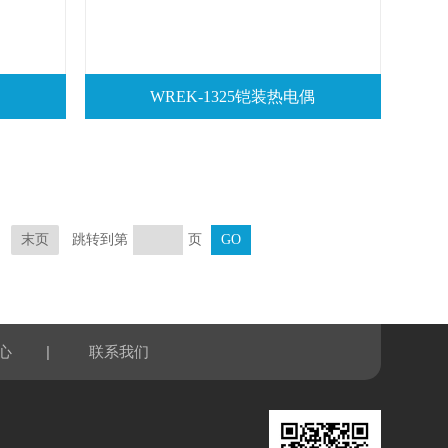
WREK-1325铠装热电偶
跳转到第
页
末页
|
心
联系我们