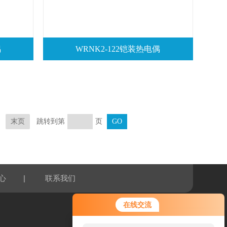
偶
WRNK2-122铠装热电偶
跳转到第
页
末页
|
心
联系我们
在线交流